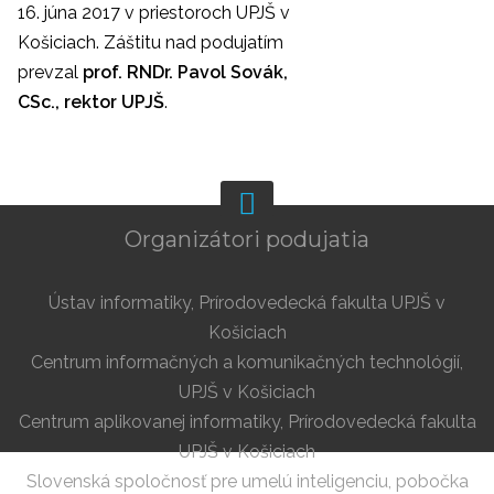
16. júna 2017 v priestoroch UPJŠ v
Košiciach. Záštitu nad podujatím
prevzal
prof. RNDr. Pavol Sovák,
CSc., rektor UPJŠ
.
Organizátori podujatia
Ústav informatiky, Prírodovedecká fakulta UPJŠ v
Košiciach
Centrum informačných a komunikačných technológií,
UPJŠ v Košiciach
Centrum aplikovanej informatiky, Prírodovedecká fakulta
UPJŠ v Košiciach
Slovenská spoločnosť pre umelú inteligenciu, pobočka