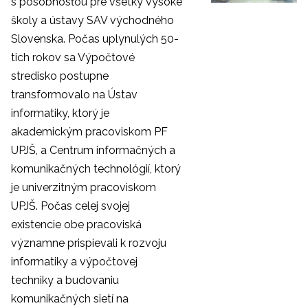
s pôsobnosťou pre všetky vysoké
školy a ústavy SAV východného
Slovenska. Počas uplynulých 50-
tich rokov sa Výpočtové
stredisko postupne
transformovalo na Ústav
informatiky, ktorý je
akademickým pracoviskom PF
UPJŠ, a Centrum informačných a
komunikačných technológií, ktorý
je univerzitným pracoviskom
UPJŠ. Počas celej svojej
existencie obe pracoviská
významne prispievali k rozvoju
informatiky a výpočtovej
techniky a budovaniu
komunikačných sietí na