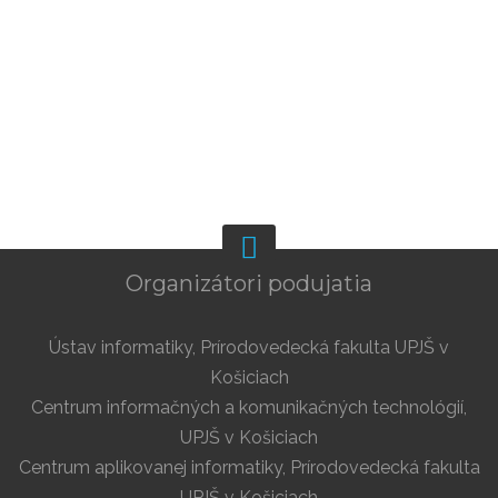
Organizátori podujatia
Ústav informatiky, Prírodovedecká fakulta UPJŠ v
Košiciach
Centrum informačných a komunikačných technológií,
UPJŠ v Košiciach
Centrum aplikovanej informatiky, Prírodovedecká fakulta
UPJŠ v Košiciach